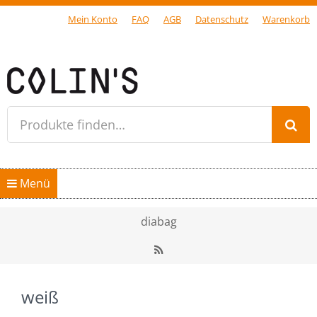
Mein Konto
FAQ
AGB
Datenschutz
Warenkorb
Gersfeld Rhön
Produkte finden…
Springe zum Inhalt
Menü
Home
diabag
Shop
RSS
diabag
weiß
Kollektion “diabag”