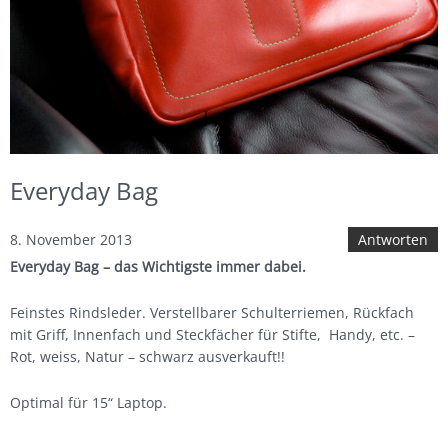
Karen Donndorf
Sonderanfertigungen
colin’s nach Maß
colin’s B2B
Everyday Bag
colin´s Autogepäck
8. November 2013
Antworten
über colin’s
Everyday Bag – das Wichtigste immer dabei.
Fertigung
Feinstes Rindsleder. Verstellbarer Schulterriemen, Rückfach
mit Griff, Innenfach und Steckfächer für Stifte, Handy, etc. –
Design
Rot, weiss, Natur – schwarz ausverkauft!!
Tradition
Optimal für 15“ Laptop.
Partner