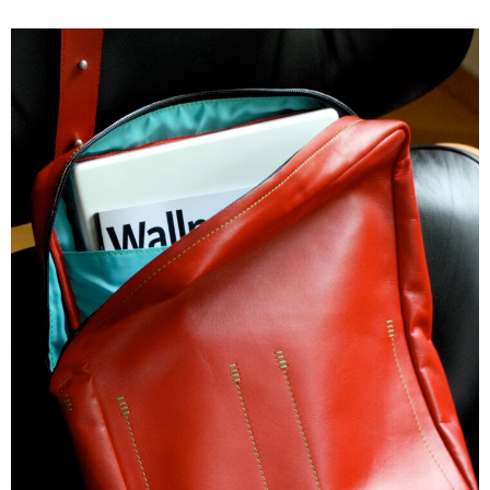
by tim johl
Kollektion “by tim johl”
by my side
Kollektion “by my side”
Taschen
Designer
Tim Johl
by tim johl – die Story
Alfredo Häberli
by my side – die Story