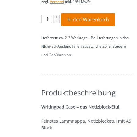
zzgl.
Versand
inkl. 19% MwSt.
Karen Donndorf
Sonderanfertigungen
In den Warenkorb
colin’s nach Maß
Lieferzeit: ca. 2-3 Werktage
Bei Lieferungen in das
Nicht-EU-Ausland fallen zusätzliche Zölle, Steuern
colin’s B2B
und Gebühren an
colin´s Autogepäck
über colin’s
Beschreibung
Zusätzliche Informationen
Bewertungen (0)
Produktbeschreibung
Fertigung
Design
Writingpad Case – das Notizblock-Etui.
Tradition
Feinstes Lammnappa. Notizblocketui mit A5
Block.
Partner