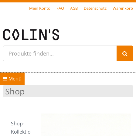
Mein Konto
FAQ
AGB
Datenschutz
Warenkorb
Gersfeld Rhön
Produkte finden…
Springe zum Inhalt
Menü
Home
Shop
Shop
diabag
Shop-
Kollektion “diabag”
Kollektio