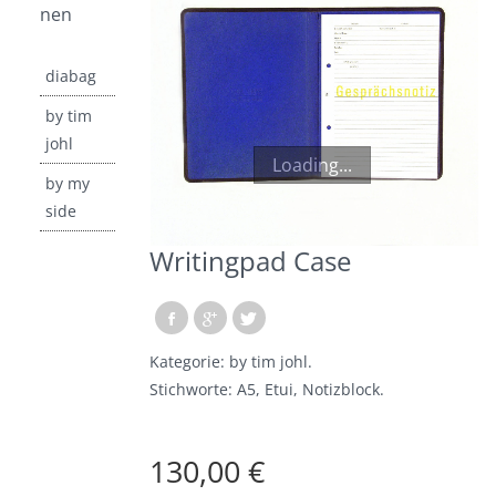
nen
by tim johl
Kollektion “by tim johl”
diabag
by my side
by tim
johl
Kollektion “by my side”
Loading...
by my
Taschen
side
Writingpad Case
Designer
Tim Johl
Kategorie:
by tim johl
.
by tim johl – die Story
Stichworte:
A5
,
Etui
,
Notizblock
.
Alfredo Häberli
by my side – die Story
130,00 €