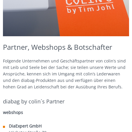
by tim johl
Kollektion “by tim johl”
by my side
Kollektion “by my side”
Partner, Webshops & Botschafter
Taschen
Folgende Unternehmen und Geschäftspartner von colin’s sind
mit Leib und Seele bei der Sache; sie teilen unsere Werte und
Designer
Ansprüche, kennen sich im Umgang mit colin’s Lederwaren
und den diabag-Produkten aus und verfügen über einen
Tim Johl
hohen Grad an Leidenschaft bei der Ausübung ihres Berufs.
by tim johl – die Story
diabag by colin´s Partner
Alfredo Häberli
webshops
by my side – die Story
DiaExpert GmbH