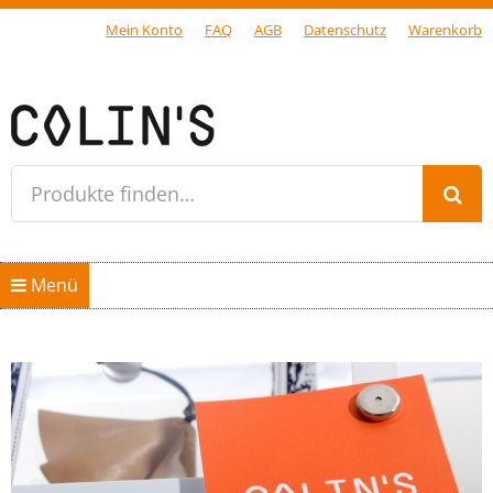
Mein Konto
FAQ
AGB
Datenschutz
Warenkorb
Gersfeld Rhön
Produkte finden…
Springe zum Inhalt
Menü
Home
Shop
diabag
Kollektion “diabag”