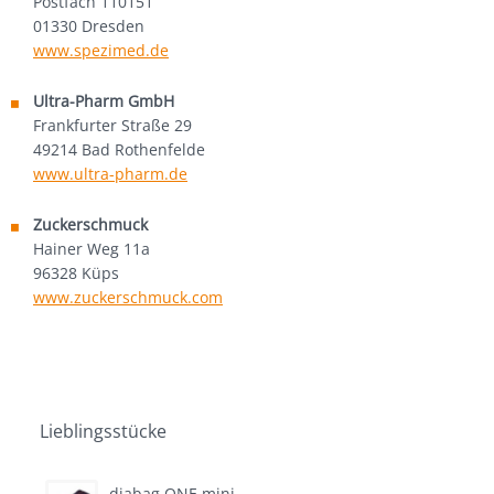
Postfach 110151
01330 Dresden
Partner colin’s
www.spezimed.de
Die Lederschürze
Ultra-Pharm GmbH
Frankfurter Straße 29
49214 Bad Rothenfelde
www.ultra-pharm.de
Zuckerschmuck
Hainer Weg 11a
96328 Küps
www.zuckerschmuck.com
Lieblingsstücke
diabag ONE mini