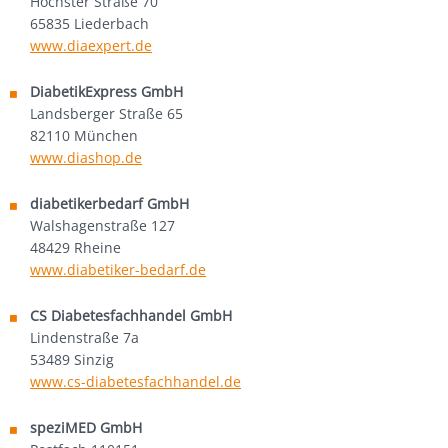
Höchster Straße 70
Karen Donndorf
65835 Liederbach
www.diaexpert.de
Sonderanfertigungen
DiabetikExpress GmbH
colin’s nach Maß
Landsberger Straße 65
82110 München
colin’s B2B
www.diashop.de
colin´s Autogepäck
diabetikerbedarf GmbH
Walshagenstraße 127
über colin’s
48429 Rheine
www.diabetiker-bedarf.de
Fertigung
CS Diabetesfachhandel GmbH
Lindenstraße 7a
Design
53489 Sinzig
www.cs-diabetesfachhandel.de
Tradition
speziMED GmbH
Partner