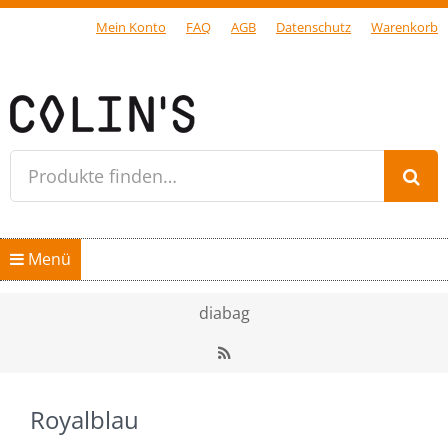
Mein Konto
FAQ
AGB
Datenschutz
Warenkorb
Gersfeld Rhön
Produkte finden…
Springe zum Inhalt
Menü
Home
diabag
Shop
RSS
diabag
Royalblau
Kollektion “diabag”