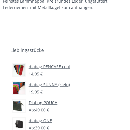
Feinstes Lammnappa. Kreisrundes Leder, ungefüttert,
Karen Donndorf
Lederriemen mit Metallkugel zum aufhängen.
Sonderanfertigungen
colin’s nach Maß
colin’s B2B
Lieblingsstücke
colin´s Autogepäck
diabag PENCASE cool
über colin’s
14,95 €
diabag SUNNY (klein)
Fertigung
19,95 €
Design
Diabag POUCH
Ab:
49,00 €
Tradition
diabag ONE
Partner
Ab:
39,00 €