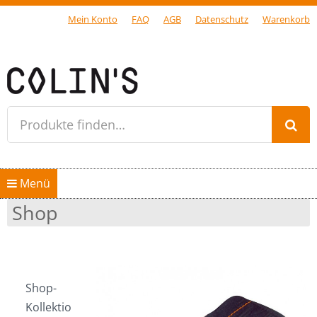
Mein Konto
FAQ
AGB
Datenschutz
Warenkorb
Gersfeld Rhön
Produkte finden…
Springe zum Inhalt
Menü
Home
Shop
Shop
diabag
Shop-
Kollektion “diabag”
Kollektio