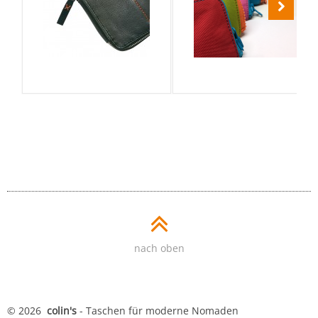
Nächste
diabag ONE XL
diabag SUNNY (klein)
nach oben
© 2026
colin's
- Taschen für moderne Nomaden