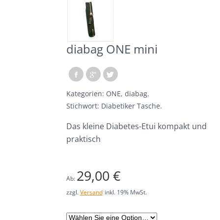
Karen Donndorf
Sonderanfertigungen
diabag ONE mini
colin’s nach Maß
colin’s B2B
Kategorien:
ONE
,
diabag
.
colin´s Autogepäck
Stichwort:
Diabetiker Tasche
.
über colin’s
Das kleine Diabetes-Etui kompakt und
praktisch
Fertigung
Design
29,00 €
Ab:
Tradition
zzgl.
Versand
inkl. 19% MwSt.
Partner
Materialien