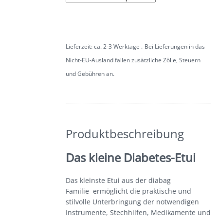
außen
Partner colin’s
Die Lederschürze
Lieferzeit: ca. 2-3 Werktage
Bei Lieferungen in das
Nicht-EU-Ausland fallen zusätzliche Zölle, Steuern
und Gebühren an
Beschreibung
Zusätzliche Informationen
Produktbeschreibung
Das kleine Diabetes-Etui
Das kleinste Etui aus der diabag
Familie ermöglicht die praktische und
stilvolle Unterbringung der notwendigen
Instrumente, Stechhilfen, Medikamente und