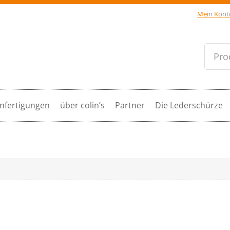
Mein Kont
Pro
nfertigungen
über colin’s
Partner
Die Lederschürze
d